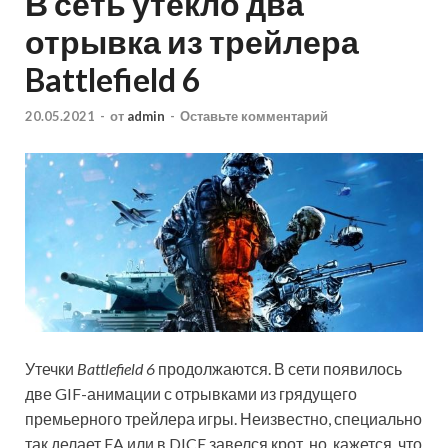
В сеть утекло два
отрывка из трейлера
Battlefield 6
20.05.2021
-
от
admin
-
Оставьте комментарий
Утечки
Battlefield 6
продолжаются. В сети появилось
две GIF-анимации с отрывками из грядущего
премьерного трейлера игры. Неизвестно, специально
так делает EA или в DICE завелся крот, но, кажется, что