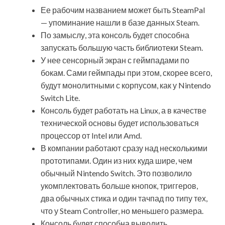
Ее рабочим названием может быть SteamPal
— упоминание нашли в базе данных Steam.
По замыслу, эта консоль будет способна
запускать большую часть
библиотеки Steam.
У нее сенсорный экран с геймпадами по
бокам. Сами геймпады при этом, скорее всего,
будут монолитными с корпусом, как у Nintendo
Switch Lite.
Консоль будет работать на Linux, а в качестве
технической основы будет использоваться
процессор от Intel или Amd.
В компании работают сразу над несколькими
прототипами. Один из них куда шире, чем
обычный Nintendo Switch. Это позволило
укомплектовать больше кнопок, триггеров,
два обычных стика и один тачпад по типу тех,
что у Steam Controller, но меньшего размера.
Консоль будет способна выводить