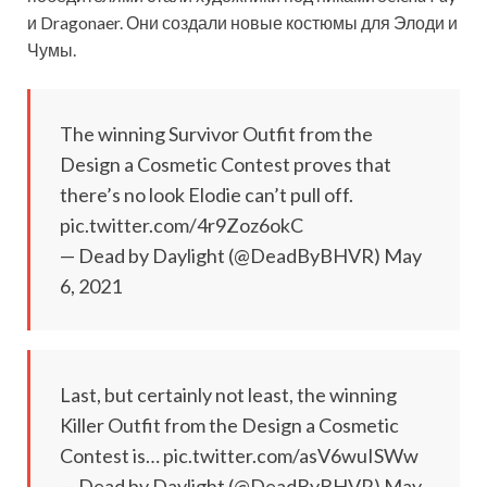
и Dragonaer. Они создали новые костюмы для Элоди и
Чумы.
The winning Survivor Outfit from the
Design a Cosmetic Contest proves that
there’s
no look Elodie can’t pull off.
pic.twitter.com/4r9Zoz6okC
— Dead by Daylight (@DeadByBHVR) May
6, 2021
Last, but certainly not least, the winning
Killer Outfit from the Design a Cosmetic
Contest is… pic.twitter.com/asV6wuISWw
— Dead by Daylight (@DeadByBHVR) May