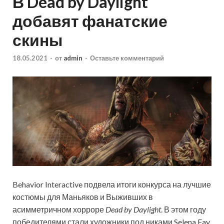
В Dead by Daylight
добавят фанатские
скины
18.05.2021
-
от
admin
-
Оставьте комментарий
Behavior Interactive подвела итоги конкурса на лучшие
костюмы для Маньяков и Выживших в
асимметричном хорроре
Dead by Daylight
. В этом году
победителями стали художники под никами Selena Fay