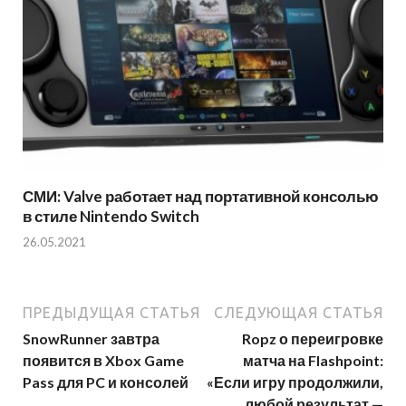
СМИ: Valve работает над портативной консолью
в стиле Nintendo Switch
26.05.2021
ПРЕДЫДУЩАЯ СТАТЬЯ
СЛЕДУЮЩАЯ СТАТЬЯ
SnowRunner завтра
Ropz о переигровке
появится в Xbox Game
матча на Flashpoint:
Pass для PC и консолей
«Если игру продолжили,
любой результат —