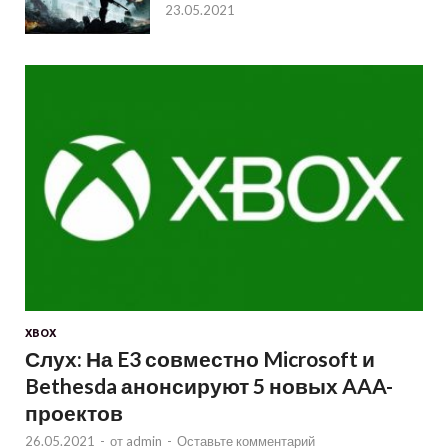
23.05.2021
XBOX
Слух: На E3 совместно Microsoft и
Bethesda анонсируют 5 новых AAA-
проектов
26.05.2021
-
от
admin
-
Оставьте комментарий