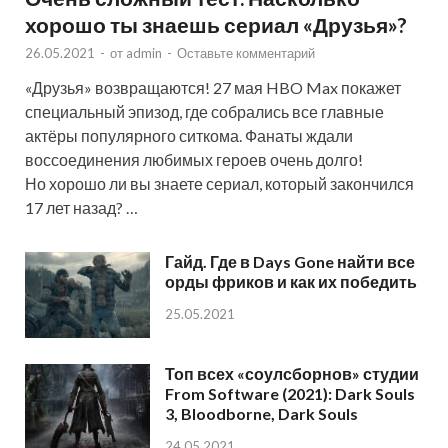
хорошо ты знаешь сериал «Друзья»?
26.05.2021
-
от
admin
-
Оставьте комментарий
«Друзья» возвращаются! 27 мая HBO Max покажет
специальный эпизод, где собрались все главные
актёры популярного ситкома. Фанаты ждали
воссоединения любимых героев очень долго!
Но хорошо ли вы знаете сериал, который закончился
17 лет назад? …
Гайд. Где в Days Gone найти все
орды фриков и как их победить
25.05.2021
Топ всех «соулсборнов» студии
From Software (2021): Dark Souls
3, Bloodborne, Dark Souls
24.05.2021