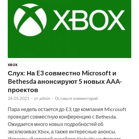
XBOX
Слух: На E3 совместно Microsoft и
Bethesda анонсируют 5 новых AAA-
проектов
26.05.2021
-
от
admin
-
Оставьте комментарий
Пара недель остается до E3, где компания Microsoft
проведет совместную конференцию с Bethesda.
Ожидается много новых подробностей об
эксклюзивах Xbox, а также интересные анонсы.
Известный игровой инсайдер Klobrille на форуме …