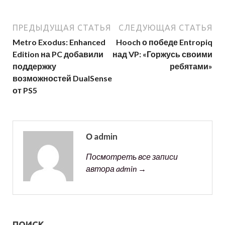
ПРЕДЫДУЩАЯ СТАТЬЯ
СЛЕДУЮЩАЯ СТАТЬЯ
Metro Exodus: Enhanced
Hooch о победе Entropiq
Edition на PC добавили
над VP: «Горжусь своими
поддержку
ребятами»
возможностей DualSense
от PS5
О admin
Посмотреть все записи
автора admin →
ПОИСК