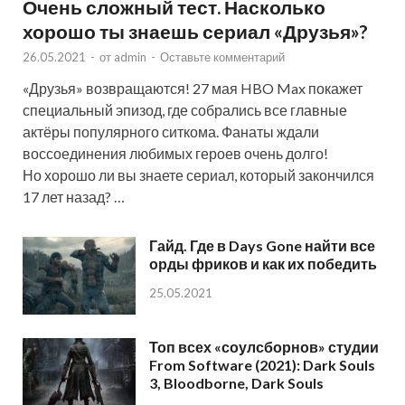
Очень сложный тест. Насколько
хорошо ты знаешь сериал «Друзья»?
26.05.2021
-
от
admin
-
Оставьте комментарий
«Друзья» возвращаются! 27 мая HBO Max покажет
специальный эпизод, где собрались все главные
актёры популярного ситкома. Фанаты ждали
воссоединения любимых героев очень долго!
Но хорошо ли вы знаете сериал, который закончился
17 лет назад? …
Гайд. Где в Days Gone найти все
орды фриков и как их победить
25.05.2021
Топ всех «соулсборнов» студии
From Software (2021): Dark Souls
3, Bloodborne, Dark Souls