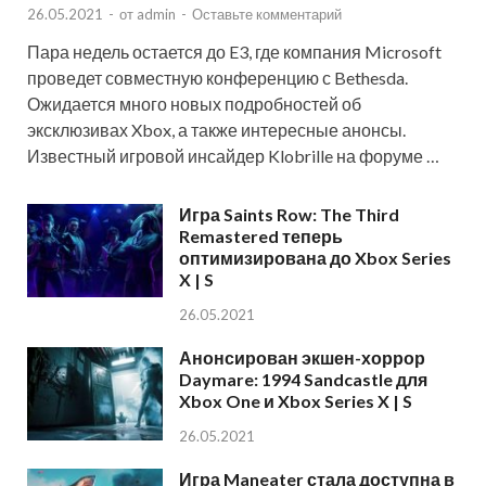
26.05.2021
-
от
admin
-
Оставьте комментарий
Пара недель остается до E3, где компания Microsoft
проведет совместную конференцию с Bethesda.
Ожидается много новых подробностей об
эксклюзивах Xbox, а также интересные анонсы.
Известный игровой инсайдер Klobrille на форуме …
Игра Saints Row: The Third
Remastered теперь
оптимизирована до Xbox Series
X | S
26.05.2021
Анонсирован экшен-хоррор
Daymare: 1994 Sandcastle для
Xbox One и Xbox Series X | S
26.05.2021
Игра Maneater стала доступна в