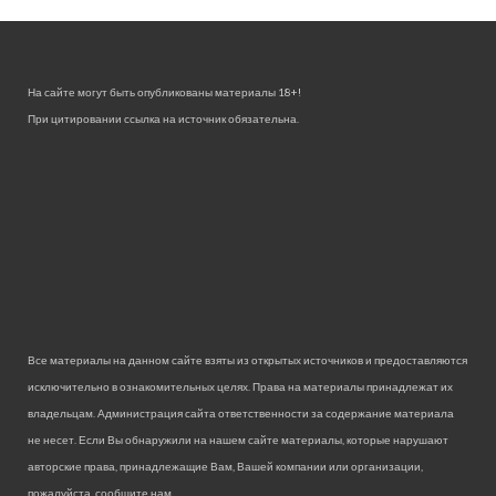
На сайте могут быть опубликованы материалы 18+!
При цитировании ссылка на источник обязательна.
Все материалы на данном сайте взяты из открытых источников и предоставляются
исключительно в ознакомительных целях. Права на материалы принадлежат их
владельцам. Администрация сайта ответственности за содержание материала
не несет. Если Вы обнаружили на нашем сайте материалы, которые нарушают
авторские права, принадлежащие Вам, Вашей компании или организации,
пожалуйста, сообщите нам.