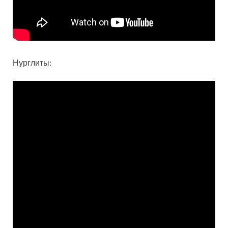
Нурглиты: