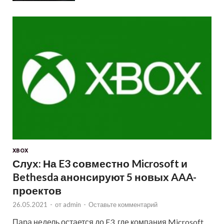
XBOX
Слух: На E3 совместно Microsoft и
Bethesda анонсируют 5 новых AAA-
проектов
26.05.2021
-
от
admin
-
Оставьте комментарий
Пара недель остается до E3, где компания Microsoft