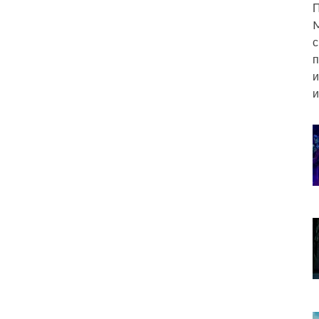
П
M
с
п
и
и