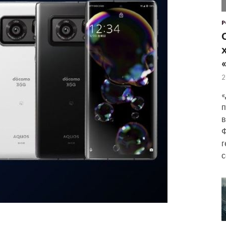
P
2
«
п
в
Ф
г
с