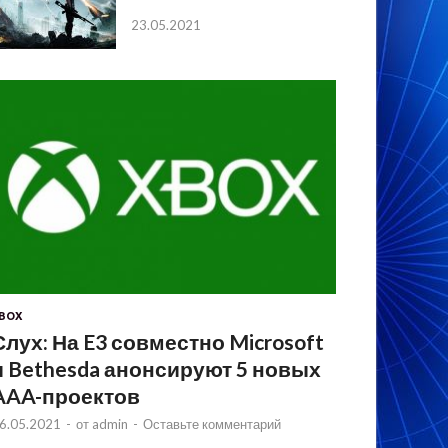
23.05.2021
BOX
Слух: На E3 совместно Microsoft
и Bethesda анонсируют 5 новых
AAA-проектов
6.05.2021
-
от
admin
-
Оставьте комментарий