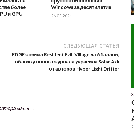
очилась на
крупное обновление
стве более
Windows за десятилетие
CPU и GPU
26.05.2021
СЛЕДУЮЩАЯ СТАТЬЯ
EDGE оценил Resident Evil: Village на 6 баллов,
обложку нового журнала украсила Solar Ash
от авторов Hyper Light Drifter
X
автора admin →
2