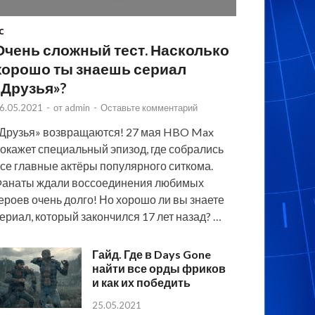
C
Очень сложный тест. Насколько
хорошо ты знаешь сериал
«Друзья»?
6.05.2021
-
от
admin
-
Оставьте комментарий
Друзья» возвращаются! 27 мая HBO Max
окажет специальный эпизод, где собрались
се главные актёры популярного ситкома.
анаты ждали воссоединения любимых
ероев очень долго! Но хорошо ли вы знаете
ериал, который закончился 17 лет назад? …
Гайд. Где в Days Gone
найти все орды фриков
и как их победить
25.05.2021