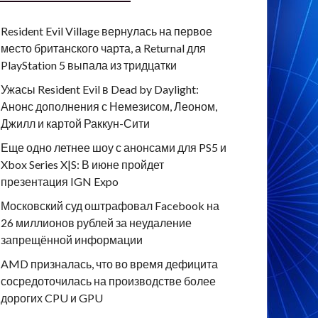
Resident Evil Village вернулась на первое
место британского чарта, а Returnal для
PlayStation 5 выпала из тридцатки
Ужасы Resident Evil в Dead by Daylight:
Анонс дополнения с Немезисом, Леоном,
Джилл и картой Раккун-Сити
Еще одно летнее шоу с анонсами для PS5 и
Xbox Series X|S: В июне пройдет
презентация IGN Expo
Московский суд оштрафовал Facebook на
26 миллионов рублей за неудаление
запрещённой информации
AMD призналась, что во время дефицита
сосредоточилась на производстве более
дорогих CPU и GPU