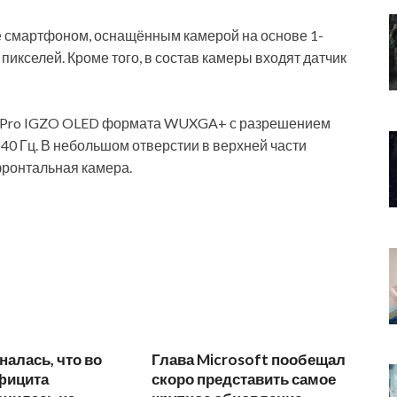
ре смартфоном, оснащённым
камерой на основе 1-
пикселей. Кроме того, в состав камеры входят датчик
й Pro IGZO OLED формата WUXGA+ с разрешением
240 Гц. В небольшом отверстии в верхней части
фронтальная камера.
алась, что во
Глава Microsoft пообещал
фицита
скоро представить самое