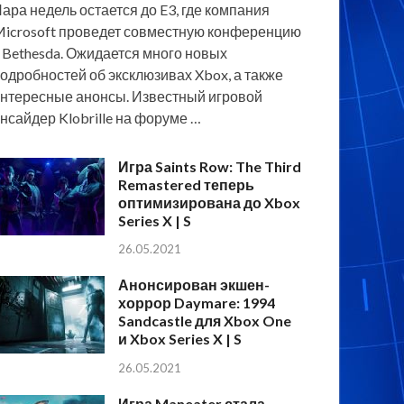
ара недель остается до E3, где компания
icrosoft проведет совместную конференцию
 Bethesda. Ожидается много новых
одробностей об эксклюзивах Xbox, а также
нтересные анонсы. Известный игровой
нсайдер Klobrille на форуме …
Игра Saints Row: The Third
Remastered теперь
оптимизирована до Xbox
Series X | S
26.05.2021
Анонсирован экшен-
хоррор Daymare: 1994
Sandcastle для Xbox One
и Xbox Series X | S
26.05.2021
Игра Maneater стала