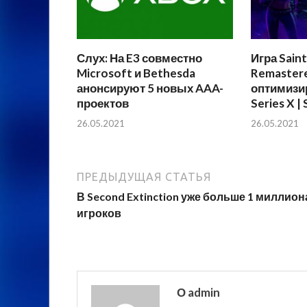
Слух: На E3 совместно
Игра Saint
Microsoft и Bethesda
Remaster
анонсируют 5 новых AAA-
оптимизи
проектов
Series X | 
26.05.2021
26.05.2021
ПРЕДЫДУЩАЯ СТАТЬЯ
В Second Extinction уже больше 1 миллион
игроков
О admin