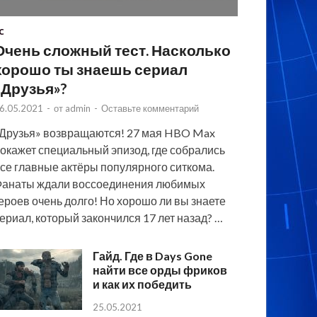
C
Очень сложный тест. Насколько
хорошо ты знаешь сериал
«Друзья»?
6.05.2021
-
от
admin
-
Оставьте комментарий
Друзья» возвращаются! 27 мая HBO Max
окажет специальный эпизод, где собрались
се главные актёры популярного ситкома.
анаты ждали воссоединения любимых
ероев очень долго! Но хорошо ли вы знаете
ериал, который закончился 17 лет назад? …
Гайд. Где в Days Gone
найти все орды фриков
и как их победить
25.05.2021