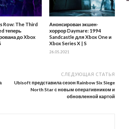
s Row: The Third
Анонсирован экшен-
ed теперь
хоррор Daymare: 1994
рована до Xbox
Sandcastle для Xbox One и
S
Xbox Series X | S
26.05.2021
СЛЕДУЮЩАЯ СТАТЬЯ
а
Ubisoft представила сезон Rainbow Six Siege
North Star с новым оперативником и
обновленной картой