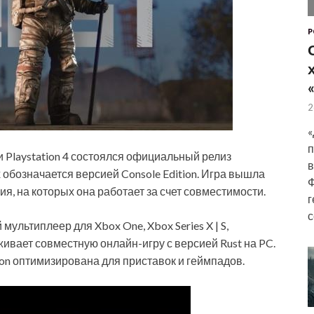
P
2
«
п
и Playstation 4 состоялся официальный релиз
в
 обозначается версией Console Edition. Игра вышла
Ф
я, на которых она работает за счет совместимости.
г
с
мультиплеер для Xbox One, Xbox Series X | S,
ерживает совместную онлайн-игру с версией Rust на PC.
tion оптимизирована для приставок и геймпадов.