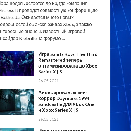
ара недель остается до E3, где компания
icrosoft проведет совместную конференцию
 Bethesda. Ожидается много новых
одробностей об эксклюзивах Xbox, а также
нтересные анонсы. Известный игровой
нсайдер Klobrille на форуме …
Игра Saints Row: The Third
Remastered теперь
оптимизирована до Xbox
Series X | S
26.05.2021
Анонсирован экшен-
хоррор Daymare: 1994
Sandcastle для Xbox One
и Xbox Series X | S
26.05.2021
Игра Maneater стала