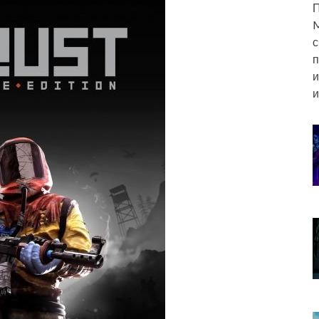
П
M
с
п
и
и