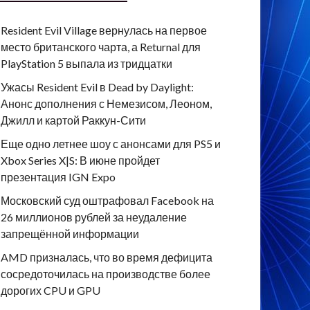
Resident Evil Village вернулась на первое
место британского чарта, а Returnal для
PlayStation 5 выпала из тридцатки
Ужасы Resident Evil в Dead by Daylight:
Анонс дополнения с Немезисом, Леоном,
Джилл и картой Раккун-Сити
Еще одно летнее шоу с анонсами для PS5 и
Xbox Series X|S: В июне пройдет
презентация IGN Expo
Московский суд оштрафовал Facebook на
26 миллионов рублей за неудаление
запрещённой информации
AMD призналась, что во время дефицита
сосредоточилась на производстве более
дорогих CPU и GPU