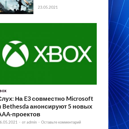
23.05.2021
BOX
Слух: На E3 совместно Microsoft
и Bethesda анонсируют 5 новых
AAA-проектов
6.05.2021
-
от
admin
-
Оставьте комментарий