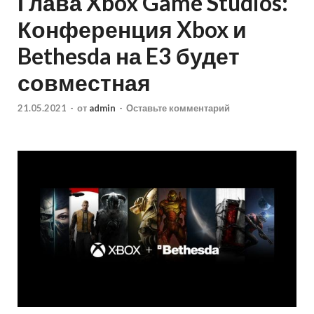
Глава Xbox Game Studios:
Конференция Xbox и
Bethesda на E3 будет
совместная
21.05.2021
-
от
admin
-
Оставьте комментарий