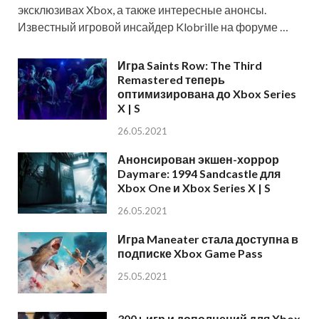
эксклюзивах Xbox, а также интересные анонсы.
Известный игровой инсайдер Klobrille на форуме …
Игра Saints Row: The Third
Remastered теперь
оптимизирована до Xbox Series
X | S
26.05.2021
Анонсирован экшен-хоррор
Daymare: 1994 Sandcastle для
Xbox One и Xbox Series X | S
26.05.2021
Игра Maneater стала доступна в
подписке Xbox Game Pass
25.05.2021
300+ игр и дополнений для Xbox