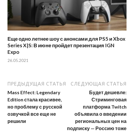
Еще одно летнее шоу с анонсами для PS5 и Xbox
Series X|S: В июне пройдет презентация IGN
Expo
26.05.2021
ПРЕДЫДУЩАЯ СТАТЬЯ
СЛЕДУЮЩАЯ СТАТЬЯ
Mass Effect: Legendary
Будет дешевле:
Edition стала красивее,
Стриминговая
но проблему с русской
платформа Twitch
озвучкой все еще не
объявила о введении
решили
региональных цен на
подписку — Россию тоже