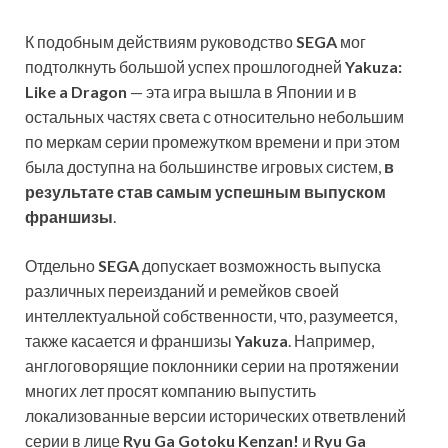
К подобным действиям руководство
SEGA
мог
подтолкнуть большой успех прошлогодней
Yakuza:
Like a Dragon
— эта игра вышла в Японии и в
остальных частях света с относительно небольшим
по меркам серии промежутком времени и при этом
была доступна на большинстве игровых систем,
в
результате став самым успешным выпуском
франшизы
.
Отдельно
SEGA
допускает возможность выпуска
различных переизданий и ремейков своей
интеллектуальной собственности, что, разумеется,
также касается и франшизы
Yakuza
. Например,
англоговорящие поклонники серии на протяжении
многих лет просят компанию выпустить
локализованные версии исторических ответвлений
серии в лице
Ryu Ga Gotoku Kenzan!
и
Ryu Ga