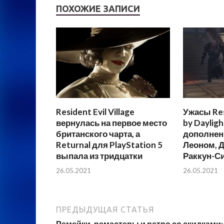
ПОХОЖИЕ ЗАПИСИ
Resident Evil Village
Ужасы Res
вернулась на первое место
by Dayligh
британского чарта, а
дополнен
Returnal для PlayStation 5
Леоном, Д
выпала из тридцатки
Раккун-С
26.05.2021
26.05.2021
ПРЕДЫДУЩАЯ СТАТЬЯ
Ремейки, ремастеры и ретро со скидками: