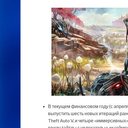
В текущем финансовом году (с апреля
выпустить шесть новых итераций ран
Theft Auto V, и четыре «иммерсивных
ввиду тайтлы с увлекательным геймп