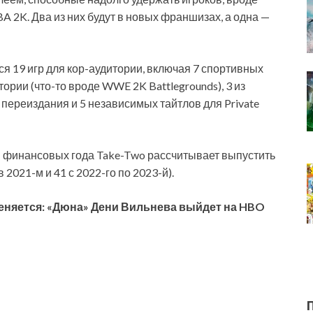
 NBA 2K. Два из них будут в новых франшизах, а одна —
я 19 игр для кор-аудитории, включая 7 спортивных
ории (что-то вроде WWE 2K Battlegrounds), 3 из
 переиздания и 5 независимых тайтлов для Private
 финансовых года Take-Two рассчитывает выпустить
 2021-м и 41 с 2022-го по 2023-й).
меняется: «Дюна» Дени Вильнева выйдет на HBO