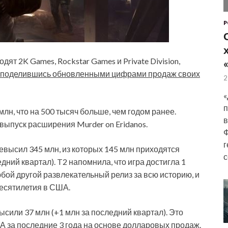
P
ходят 2K Games, Rockstar Games и Private Division,
поделившись обновленными цифрами продаж своих
2
«
п
млн, что на 500 тысяч больше, чем годом ранее.
в
ыпуск расширения Murder on Eridanos.
Ф
г
ревысил 345 млн, из которых 145 млн приходятся
с
едний квартал). T2 напомнила, что игра достигла 1
ой другой развлекательный релиз за всю историю, и
есятилетия в США.
ысили 37 млн (+1 млн за последний квартал). Это
А за последние 3 года на основе долларовых продаж.