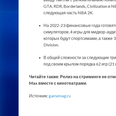
GTA, RDR, Borderlands, Civilization и
следующая часть NBA 2K.
На 2022-23 финансовые года готовятс
симуляторов, 4 игры для мидкор-аудит
которых будут спортсимами, а также 3
Division.
В общей сложности за следующие три
под своим крылом порядка 62 игр (21 в
Читайте также
:
Релиз на стриминге не от
Max вместе с кинотеатрами
.
Источник:
gamemag.ru