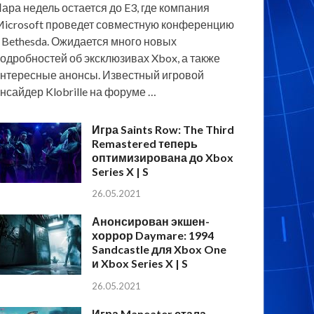
ара недель остается до E3, где компания
icrosoft проведет совместную конференцию
 Bethesda. Ожидается много новых
одробностей об эксклюзивах Xbox, а также
нтересные анонсы. Известный игровой
нсайдер Klobrille на форуме …
Игра Saints Row: The Third
Remastered теперь
оптимизирована до Xbox
Series X | S
26.05.2021
Анонсирован экшен-
хоррор Daymare: 1994
Sandcastle для Xbox One
и Xbox Series X | S
26.05.2021
Игра Maneater стала