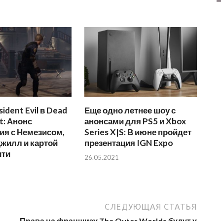
ident Evil в Dead
Еще одно летнее шоу с
t: Анонс
анонсами для PS5 и Xbox
ия с Немезисом,
Series X|S: В июне пройдет
жилл и картой
презентация IGN Expo
ити
26.05.2021
СЛЕДУЮЩАЯ СТАТЬЯ
Права на франшизу The Outer Worlds будут у