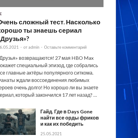
C
Очень сложный тест. Насколько
хорошо ты знаешь сериал
«Друзья»?
6.05.2021
-
от
admin
-
Оставьте комментарий
Друзья» возвращаются! 27 мая HBO Max
окажет специальный эпизод, где собрались
се главные актёры популярного ситкома.
анаты ждали воссоединения любимых
ероев очень долго! Но хорошо ли вы знаете
ериал, который закончился 17 лет назад? …
Гайд. Где в Days Gone
найти все орды фриков
и как их победить
25.05.2021