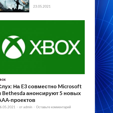
23.05.2021
BOX
Слух: На E3 совместно Microsoft
и Bethesda анонсируют 5 новых
AAA-проектов
6.05.2021
-
от
admin
-
Оставьте комментарий