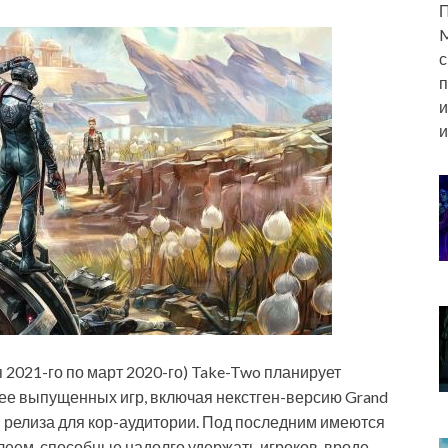
П
M
с
п
и
и
 2021-го по март 2020-го) Take-Two планирует
ее выпущенных игр, включая некстген-версию Grand
» релиза для кор-аудитории. Под последним имеются
леем, способные надолго удержать игроков, вроде