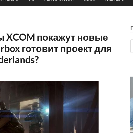
ы XCOM покажут новые
arbox готовит проект для
derlands?