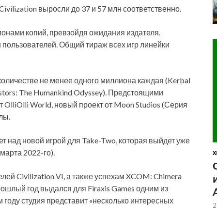
Civilization выросли до 37 и 57 млн соответственно.
онами копий, превзойдя ожидания издателя.
 пользователей. Общий тираж всех игр линейки
в количестве не менее одного миллиона каждая (Kerbal
estors: The Humankind Odyssey). Предстоящими
 OlliOlli World, новый проект от Moon Studios (Серия
лы.
т над новой игрой для Take-Two, которая выйдет уже
марта 2022-го).
X
ей Civilization VI, а также успехам XCOM: Chimera
рошлый год выдался для Firaxis Games одним из
м году студия представит «несколько интересных
2