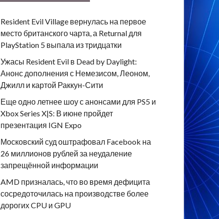
Resident Evil Village вернулась на первое
место британского чарта, а Returnal для
PlayStation 5 выпала из тридцатки
Ужасы Resident Evil в Dead by Daylight:
Анонс дополнения с Немезисом, Леоном,
Джилл и картой Раккун-Сити
Еще одно летнее шоу с анонсами для PS5 и
Xbox Series X|S: В июне пройдет
презентация IGN Expo
Московский суд оштрафовал Facebook на
26 миллионов рублей за неудаление
запрещённой информации
AMD призналась, что во время дефицита
сосредоточилась на производстве более
дорогих CPU и GPU