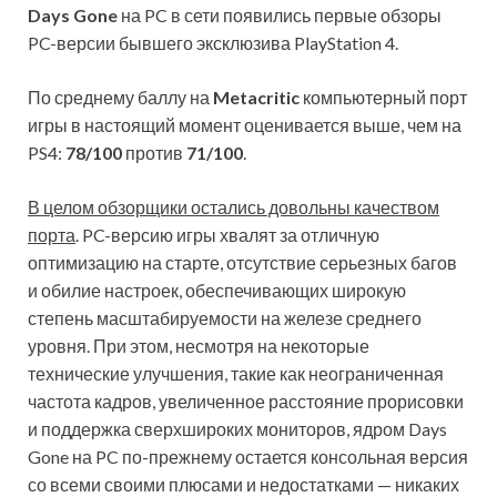
Days Gone
на PC в сети появились первые обзоры
PC-версии бывшего эксклюзива PlayStation 4.
По среднему баллу на
Metacritic
компьютерный порт
игры в настоящий момент оценивается выше, чем на
PS4:
78/100
против
71/100
.
В целом обзорщики остались довольны качеством
порта
. PC-версию игры хвалят за отличную
оптимизацию на старте, отсутствие серьезных багов
и обилие настроек, обеспечивающих широкую
степень масштабируемости на железе среднего
уровня. При этом, несмотря на некоторые
технические улучшения, такие как неограниченная
частота кадров, увеличенное расстояние прорисовки
и поддержка сверхшироких мониторов, ядром Days
Gone на PC по-прежнему остается консольная версия
со всеми своими плюсами и недостатками — никаких