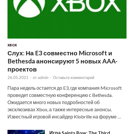
XBOX
Слух: На E3 совместно Microsoft и
Bethesda анонсируют 5 новых AAA-
проектов
26.05.2021
-
от
admin
-
Оставьте комментарий
Пара недель остается до E3, где компания Microsoft
проведет совместную конференцию с Bethesda.
Ожидается много новых подробностей об
эксклюзивах Xbox, а также интересные анонсы.
Известный игровой инсайдер Klobrille на форуме …
Игра Saints Row: The Third