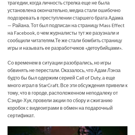
трагедии, когда личность стрелка еще не была
установлена окончательно, медиа стали ошибочно
подозревать в преступлении старшего брата Адама
— Райана. Тот был подписан на страницу Mass Effect
на Facebook, о чем журналисты тут же разузнали и
сообщили читателям.Те же стали бомбить страницу
игры и называть ее разработчиков «детоубийцами».
Со временем в ситуации разобрались, но игры
обвинять не перестали. Оказалось, что Адам Лэнза
будто бы был одержим серией Call of Duty, а еще
много играл в StarCraft. Все эти обсуждения привели к
тому, что в городе, расположенном неподалеку от
Сэнди-Хук, провели акции по сбору и сжиганию
коробок с видеоиграми в обмен на подарочный
сертификат.