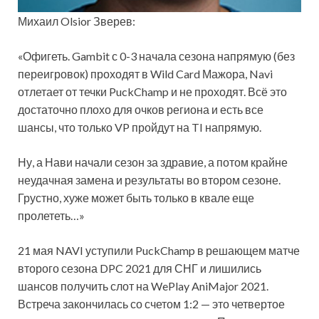
Михаил Olsior Зверев:
«Офигеть. Gambit с 0-3 начала сезона напрямую (без
переигровок) проходят в Wild Card Мажора, Navi
отлетает от течки PuckChamp и не проходят. Всё это
достаточно плохо для очков региона и есть все
шансы, что только VP пройдут на TI напрямую.
Ну, а Нави начали сезон за здравие, а потом крайне
неудачная замена и результаты во втором сезоне.
Грустно, хуже может быть только в квале еще
пролететь…»
21 мая NAVI уступили PuckChamp в решающем матче
второго сезона DPC 2021 для СНГ и лишились
шансов получить слот на WePlay AniMajor 2021.
Встреча закончилась со счетом 1:2 — это четвертое