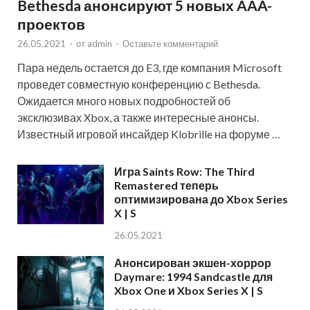
Bethesda анонсируют 5 новых AAA-
проектов
26.05.2021
-
от
admin
-
Оставьте комментарий
Пара недель остается до E3, где компания Microsoft
проведет совместную конференцию с Bethesda.
Ожидается много новых подробностей об
эксклюзивах Xbox, а также интересные анонсы.
Известный игровой инсайдер Klobrille на форуме …
Игра Saints Row: The Third
Remastered теперь
оптимизирована до Xbox Series
X | S
26.05.2021
Анонсирован экшен-хоррор
Daymare: 1994 Sandcastle для
Xbox One и Xbox Series X | S