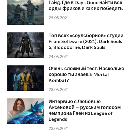
Гайд. Где в Days Gone найти все
орды фриков и как их победить
25.05.2021
Топ всех «соулсборнов» студии
From Software (2021): Dark Souls
3, Bloodborne, Dark Souls
24.05.2021
Очень сложный тест. Насколько
хорошо ты знаешь Mortal
Kombat?
23.05.2021
Интервью с Любовью
Аксеновой — русским голосом
чемпиона Гвен из League of
Legends
23.05.2021