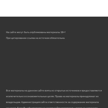
На сайте могут быть опубликованы материалы 18+!
При цитировании ссылка на источник обязательна.
Все материалы на данном сайте взяты из открытых источников и предоставляются
исключительно в ознакомительных целях. Права на материалы принадлежат их
владельцам. Администрация сайта ответственности за содержание материала
не несет. Если Вы обнаружили на нашем сайте материалы, которые нарушают