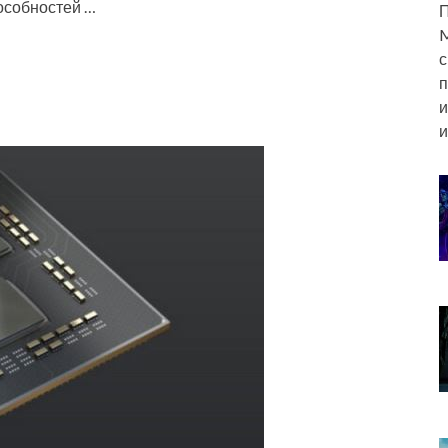
пособностей …
П
M
с
п
и
и