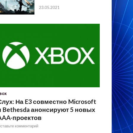
23.05.2021
BOX
Слух: На E3 совместно Microsoft
и Bethesda анонсируют 5 новых
AAA-проектов
ставьте комментарий