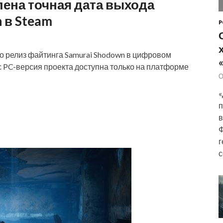
ена точная дата выхода
 в Steam
P
то релиз файтинга Samurai Shodown в цифровом
с PC-версия проекта доступна только на платформе
О
«
п
в
Ф
г
с