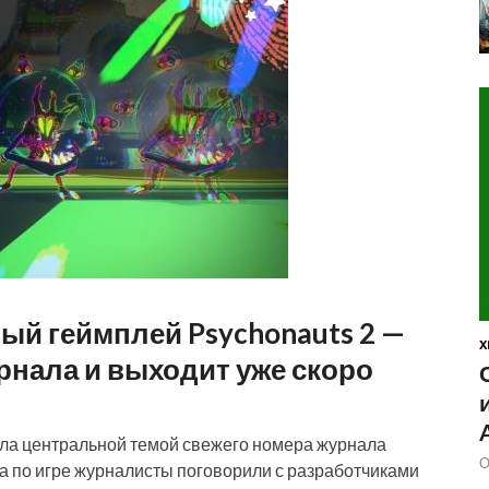
ый геймплей Psychonauts 2 —
X
рнала и выходит уже скоро
ала центральной темой свежего номера журнала
О
а по игре журналисты поговорили с разработчиками