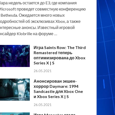
ара недель остается до E3, где компания
icrosoft проведет совместную конференцию
 Bethesda. Ожидается много новых
одробностей об эксклюзивах Xbox, а также
нтересные анонсы. Известный игровой
нсайдер Klobrille на форуме …
Игра Saints Row: The Third
Remastered теперь
оптимизирована до Xbox
Series X | S
26.05.2021
Анонсирован экшен-
хоррор Daymare: 1994
Sandcastle для Xbox One
и Xbox Series X | S
26.05.2021
Игра Maneater стала