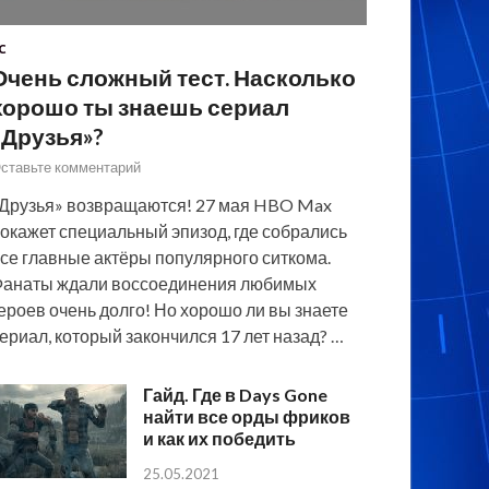
C
Очень сложный тест. Насколько
хорошо ты знаешь сериал
«Друзья»?
ставьте комментарий
Друзья» возвращаются! 27 мая HBO Max
окажет специальный эпизод, где собрались
се главные актёры популярного ситкома.
анаты ждали воссоединения любимых
ероев очень долго! Но хорошо ли вы знаете
ериал, который закончился 17 лет назад? …
Гайд. Где в Days Gone
найти все орды фриков
и как их победить
25.05.2021