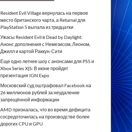
Resident Evil Village вернулась на первое
место британского чарта, а Returnal для
PlayStation 5 выпала из тридцатки
Ужасы Resident Evil в Dead by Daylight:
Анонс дополнения с Немезисом, Леоном,
Джилл и картой Раккун-Сити
Еще одно летнее шоу с анонсами для PS5 и
Xbox Series X|S: В июне пройдет
презентация IGN Expo
Московский суд оштрафовал Facebook на
26 миллионов рублей за неудаление
запрещённой информации
AMD призналась, что во время дефицита
сосредоточилась на производстве более
дорогих CPU и GPU