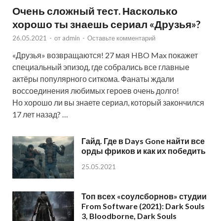
Очень сложный тест. Насколько
хорошо ты знаешь сериал «Друзья»?
26.05.2021
-
от
admin
-
Оставьте комментарий
«Друзья» возвращаются! 27 мая HBO Max покажет
специальный эпизод, где собрались все главные
актёры популярного ситкома. Фанаты ждали
воссоединения любимых героев очень долго!
Но хорошо ли вы знаете сериал, который закончился
17 лет назад? …
Гайд. Где в Days Gone найти все
орды фриков и как их победить
25.05.2021
Топ всех «соулсборнов» студии
From Software (2021): Dark Souls
3, Bloodborne, Dark Souls