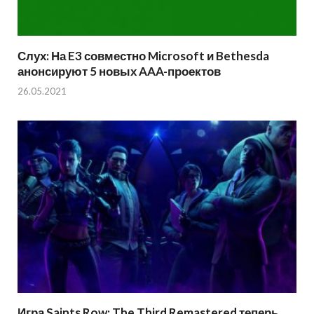
Слух: На E3 совместно Microsoft и Bethesda
анонсируют 5 новых AAA-проектов
26.05.2021
Игра Saints Row: The Third Remastered теперь