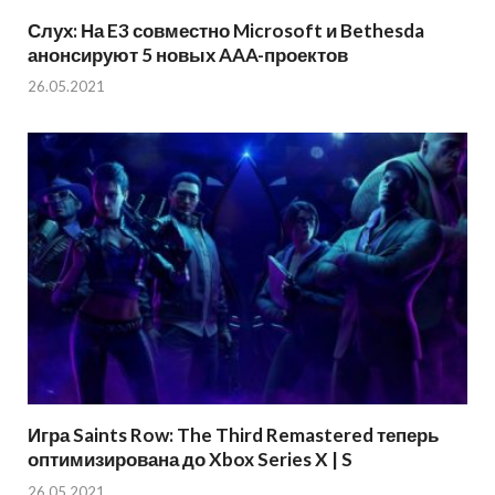
Слух: На E3 совместно Microsoft и Bethesda
анонсируют 5 новых AAA-проектов
26.05.2021
Игра Saints Row: The Third Remastered теперь
оптимизирована до Xbox Series X | S
26.05.2021