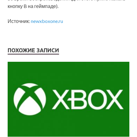
кнопку B на геймпаде).
Источник:
newxboxone.ru
ПОХОЖИЕ ЗАПИСИ