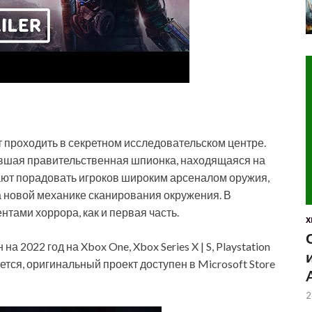
т проходить в секретном исследовательском центре.
ывшая правительственная шпионка, находящаяся на
щают порадовать игроков широким арсеналом оружия,
 новой механике сканирования окружения. В
ентами хоррора, как и первая часть.
X
а 2022 год на Xbox One, Xbox Series X | S, Playstation
ается, оригинальный проект доступен в Microsoft Store
2