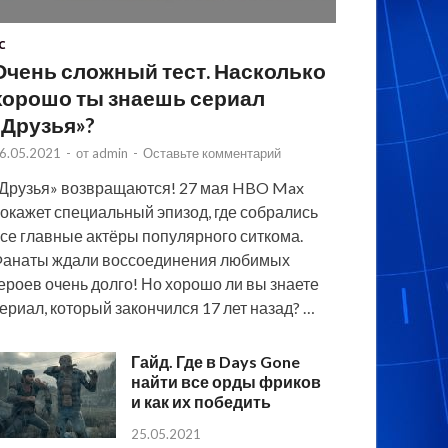
C
Очень сложный тест. Насколько
хорошо ты знаешь сериал
«Друзья»?
6.05.2021
-
от
admin
-
Оставьте комментарий
Друзья» возвращаются! 27 мая HBO Max
окажет специальный эпизод, где собрались
се главные актёры популярного ситкома.
анаты ждали воссоединения любимых
ероев очень долго! Но хорошо ли вы знаете
ериал, который закончился 17 лет назад? …
Гайд. Где в Days Gone
найти все орды фриков
и как их победить
25.05.2021