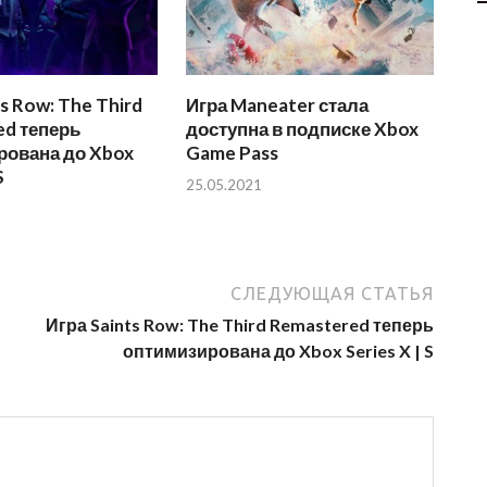
s Row: The Third
Игра Maneater стала
ed теперь
доступна в подписке Xbox
рована до Xbox
Game Pass
S
25.05.2021
СЛЕДУЮЩАЯ СТАТЬЯ
Игра Saints Row: The Third Remastered теперь
оптимизирована до Xbox Series X | S