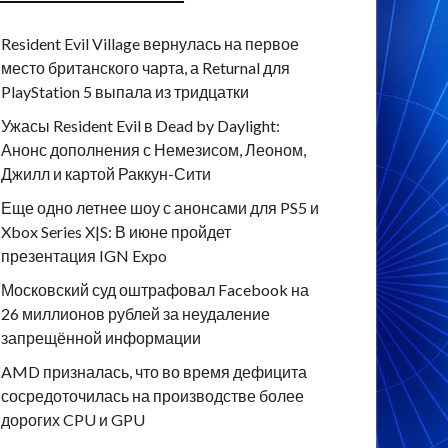
Resident Evil Village вернулась на первое
место британского чарта, а Returnal для
PlayStation 5 выпала из тридцатки
Ужасы Resident Evil в Dead by Daylight:
Анонс дополнения с Немезисом, Леоном,
Джилл и картой Раккун-Сити
Еще одно летнее шоу с анонсами для PS5 и
Xbox Series X|S: В июне пройдет
презентация IGN Expo
Московский суд оштрафовал Facebook на
26 миллионов рублей за неудаление
запрещённой информации
AMD призналась, что во время дефицита
сосредоточилась на производстве более
дорогих CPU и GPU