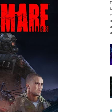
П
M
с
п
и
и