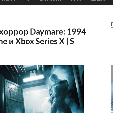
хоррор Daymare: 1994
e и Xbox Series X | S