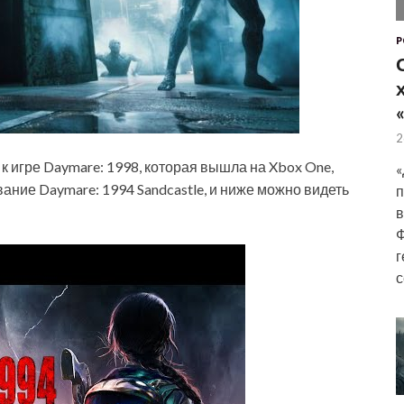
P
2
 к игре Daymare: 1998, которая вышла на Xbox One,
«
звание Daymare: 1994 Sandcastle, и ниже можно видеть
п
в
Ф
г
с