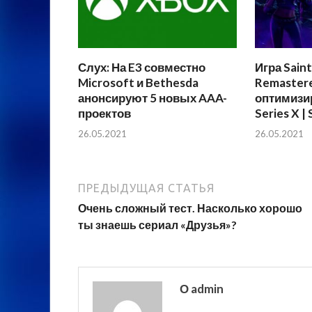
Слух: На E3 совместно
Игра Saint
Microsoft и Bethesda
Remaster
анонсируют 5 новых AAA-
оптимизи
проектов
Series X | 
26.05.2021
26.05.2021
ПРЕДЫДУЩАЯ СТАТЬЯ
Очень сложный тест. Насколько хорошо
ты знаешь сериал «Друзья»?
О admin