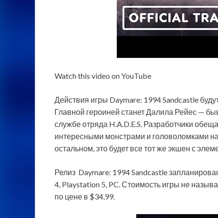
Watch this video on YouTube
Действия игры Daymare: 1994 Sandcastle буду
Главной героиней станет Далила Рейес — б
службе отряда H.A.D.E.S. Разработчики обе
интересными монстрами и головоломками на
остальном, это будет все тот же экшен с элем
Релиз Daymare: 1994 Sandcastle запланирован н
4, Playstation 5, PC. Стоимость игры не назыв
по цене в $34,99.