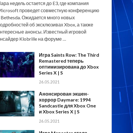
ара недель остается до E3, где компания
icrosoft проведет совместную конференцию
 Bethesda. Ожидается много новых
одробностей об эксклюзивах Xbox, а также
нтересные анонсы. Известный игровой
нсайдер Klobrille на форуме …
Игра Saints Row: The Third
Remastered теперь
оптимизирована до Xbox
Series X | S
26.05.2021
Анонсирован экшен-
хоррор Daymare: 1994
Sandcastle для Xbox One
и Xbox Series X | S
26.05.2021
Игра Maneater стала