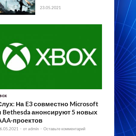
23.05.2021
BOX
Слух: На E3 совместно Microsoft
и Bethesda анонсируют 5 новых
AAA-проектов
6.05.2021
-
от
admin
-
Оставьте комментарий