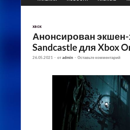
XBOX
Анонсирован экшен-
Sandcastle для Xbox On
26.05.2021
-
от
admin
-
Оставьте комментарий