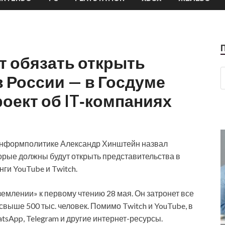
ут обязать открыть
 России — в Госдуме
оект об IT‑компаниях
информполитике Александр Хинштейн назвал
орые должны будут открыть представительства в
нги YouTube и Twitch.
землении» к первому чтению 28 мая. Он затронет все
выше 500 тыс. человек. Помимо Twitch и YouTube, в
atsApp, Telegram и другие интернет-ресурсы.