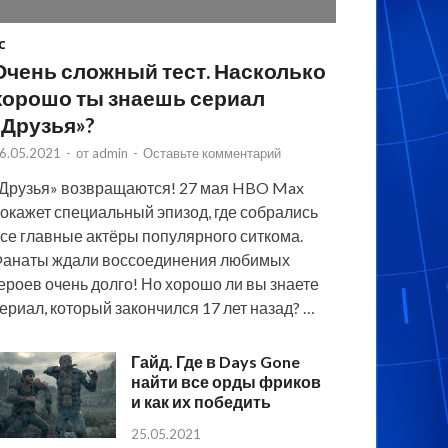
C
Очень сложный тест. Насколько
хорошо ты знаешь сериал
«Друзья»?
6.05.2021
-
от
admin
-
Оставьте комментарий
Друзья» возвращаются! 27 мая HBO Max
окажет специальный эпизод, где собрались
се главные актёры популярного ситкома.
анаты ждали воссоединения любимых
ероев очень долго! Но хорошо ли вы знаете
ериал, который закончился 17 лет назад? …
Гайд. Где в Days Gone
найти все орды фриков
и как их победить
25.05.2021