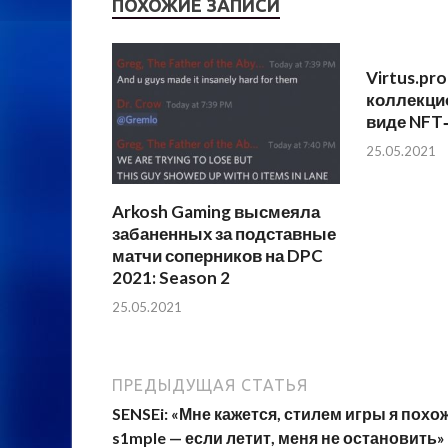
ПОХОЖИЕ ЗАПИСИ
Virtus.pr
коллекци
виде NFT
25.05.2021
Arkosh Gaming высмеяла
забаненных за подставные
матчи соперников на DPC
2021: Season 2
25.05.2021
ПРЕДЫДУЩАЯ СТАТЬЯ
SENSEi: «Мне кажется, стилем игры я похо
s1mple — если летит, меня не остановить»