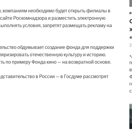
, компаниям необходимо будет открыть филиалы в
P
 сайте Роскомнадзора и разместить электронную
 выполнять условия, запретят размещать рекламу на
2
ительство обдумывает создание фонда для поддержки
ляризировать отечественную культуру и историю.
«
ть по примеру Фонда кино — на возвратной основе.
п
в
Ф
г
с