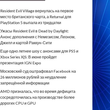
Resident Evil Village вернулась на первое
место британского чарта, а Returnal для
PlayStation 5 выпала из тридцатки
Ужасы Resident Evil в Dead by Daylight:
Анонс дополнения с Немезисом, Леоном,
Джилл и картой Раккун-Сити
Еще одно летнее шоу с анонсами для PS5 и
Xbox Series X|S: В июне пройдет
презентация IGN Expo
Московский суд оштрафовал Facebook на
26 миллионов рублей за неудаление
запрещённой информации
AMD призналась, что во время дефицита
сосредоточилась на производстве более
дорогих CPU и GPU