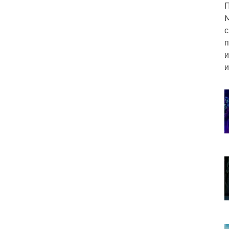
П
M
с
п
и
и