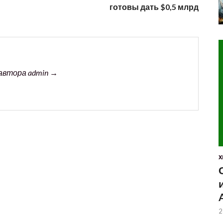
готовы дать $0,5 млрд
автора admin →
X
2