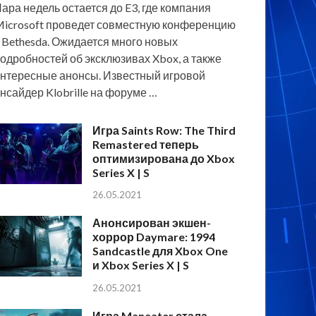
ара недель остается до E3, где компания
icrosoft проведет совместную конференцию
 Bethesda. Ожидается много новых
одробностей об эксклюзивах Xbox, а также
нтересные анонсы. Известный игровой
нсайдер Klobrille на форуме …
Игра Saints Row: The Third
Remastered теперь
оптимизирована до Xbox
Series X | S
26.05.2021
Анонсирован экшен-
хоррор Daymare: 1994
Sandcastle для Xbox One
и Xbox Series X | S
26.05.2021
Игра Maneater стала