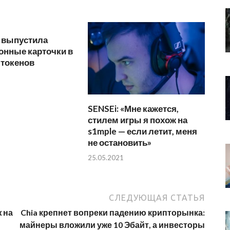
o выпустила
онные карточки в
‑токенов
SENSEi: «Мне кажется,
стилем игры я похож на
s1mple — если летит, меня
не остановить»
25.05.2021
СЛЕДУЮЩАЯ СТАТЬЯ
ж на
Chia крепнет вопреки падению крипторынка:
майнеры вложили уже 10 Эбайт, а инвесторы