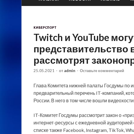
КИБЕРСПОРТ
Twitch и YouTube мог
представительство в
рассмотрят законопр
25.05.2021
-
от
admin
-
Оставьте комментарий
Глава Комитета нижней палаты Госдумы по 
предварительный перечень IT-компаний, кот
России. В него в том числе вошли видеохости
IT-Комитет Госдумы рассмотрит
закон о «при
интернет-ресурсы с ежедневной аудиторией с
списке также Facebook, Instagram, TikTok, Wh