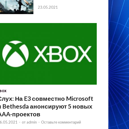
23.05.2021
BOX
Слух: На E3 совместно Microsoft
и Bethesda анонсируют 5 новых
AAA-проектов
6.05.2021
-
от
admin
-
Оставьте комментарий