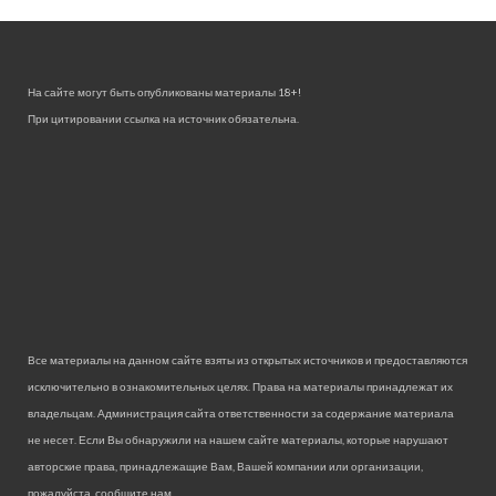
На сайте могут быть опубликованы материалы 18+!
При цитировании ссылка на источник обязательна.
Все материалы на данном сайте взяты из открытых источников и предоставляются
исключительно в ознакомительных целях. Права на материалы принадлежат их
владельцам. Администрация сайта ответственности за содержание материала
не несет. Если Вы обнаружили на нашем сайте материалы, которые нарушают
авторские права, принадлежащие Вам, Вашей компании или организации,
пожалуйста, сообщите нам.