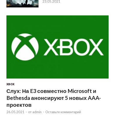
23.05.2021
XBOX
Слух: На E3 совместно Microsoft и
Bethesda анонсируют 5 новых AAA-
проектов
26.05.2021
-
от
admin
-
Оставьте комментарий