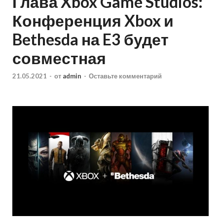
Глава Xbox Game Studios:
Конференция Xbox и
Bethesda на E3 будет
совместная
21.05.2021
-
от
admin
-
Оставьте комментарий