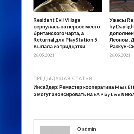
Resident Evil Village
Ужасы Res
вернулась на первое место
by Dayligh
британского чарта, а
дополнен
Returnal для PlayStation 5
Леоном, Д
выпала из тридцатки
Раккун-С
26.05.2021
26.05.2021
ПРЕДЫДУЩАЯ СТАТЬЯ
Инсайдер: Ремастер кооператива Mass Ef
3 могут анонсировать на EA Play Live в ию
О admin