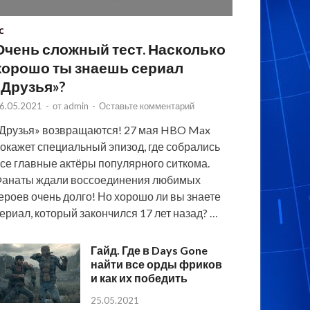
C
Очень сложный тест. Насколько
хорошо ты знаешь сериал
«Друзья»?
6.05.2021
-
от
admin
-
Оставьте комментарий
Друзья» возвращаются! 27 мая HBO Max
окажет специальный эпизод, где собрались
се главные актёры популярного ситкома.
анаты ждали воссоединения любимых
ероев очень долго! Но хорошо ли вы знаете
ериал, который закончился 17 лет назад? …
Гайд. Где в Days Gone
найти все орды фриков
и как их победить
25.05.2021