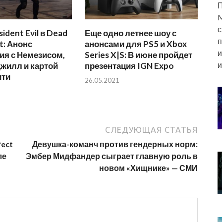
П
M
с
ident Evil в Dead
Еще одно летнее шоу с
п
t: Анонс
анонсами для PS5 и Xbox
и
ия с Немезисом,
Series X|S: В июне пройдет
и
жилл и картой
презентация IGN Expo
ити
26.05.2021
СЛЕДУЮЩАЯ СТАТЬЯ
fect
Девушка-команч против гендерных норм:
ле
Эмбер Мидфандер сыграет главную роль в
новом «Хищнике» — СМИ