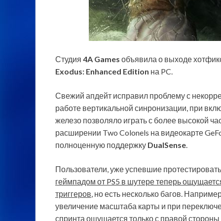
Студия
4A Games
объявила о выходе хотфик
Exodus: Enhanced Edition
на PC.
Свежий апдейт исправил проблему с некорре
работе вертикальной синронизации, при вклю
железо позволяло играть с более высокой ча
расширении Two Colonels на видеокарте GeFo
полноценную поддержку
DualSense
.
Пользователи, уже успевшие протестировать
геймпадом от PS5 в шутере теперь ощущаетс
триггеров
, но есть несколько багов. Например
увеличение масштаба карты и при переключе
спринта ощущается только с правой стороны