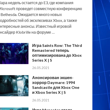
ара недель остается до E3, где компания
icrosoft проведет совместную конференцию
 Bethesda. Ожидается много новых
одробностей об эксклюзивах Xbox, а также
нтересные анонсы. Известный игровой
нсайдер Klobrille на форуме …
Игра Saints Row: The Third
Remastered теперь
оптимизирована до Xbox
Series X | S
26.05.2021
Анонсирован экшен-
хоррор Daymare: 1994
Sandcastle для Xbox One
и Xbox Series X | S
26.05.2021
Игра Maneater стала