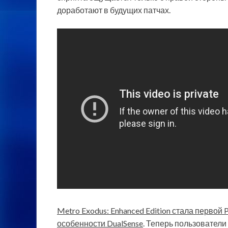
доработают в будущих патчах.
Metro Exodus: Enhanced Edition стала первой
особенности DualSense
. Теперь пользователи