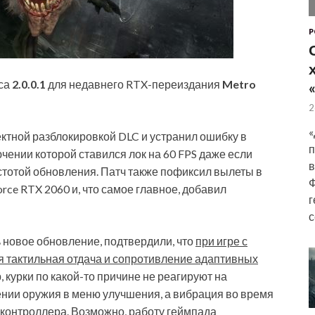
P
са
2.0.0.1
для недавнего RTX-переиздания
Metro
2
«
ктной разблокировкой DLC и устранил ошибку в
п
чении которой ставился лок на 60 FPS даже если
в
стотой обновления. Патч также пофиксил вылеты в
Ф
rce RTX 2060 и, что самое главное, добавил
г
с
 новое обновление, подтвердили, что
при игре с
я тактильная отдача и сопротивление адаптивных
, курки по какой-то причине не реагируют на
нии оружия в меню улучшения, а вибрация во время
 контроллера. Возможно, работу геймпада