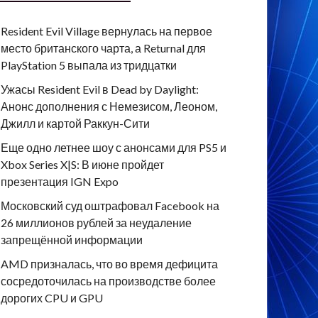
Resident Evil Village вернулась на первое
место британского чарта, а Returnal для
PlayStation 5 выпала из тридцатки
Ужасы Resident Evil в Dead by Daylight:
Анонс дополнения с Немезисом, Леоном,
Джилл и картой Раккун-Сити
Еще одно летнее шоу с анонсами для PS5 и
Xbox Series X|S: В июне пройдет
презентация IGN Expo
Московский суд оштрафовал Facebook на
26 миллионов рублей за неудаление
запрещённой информации
AMD призналась, что во время дефицита
сосредоточилась на производстве более
дорогих CPU и GPU