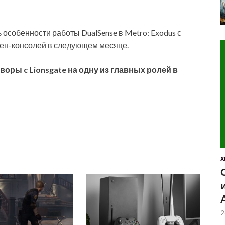
ь особенности работы DualSense в Metro: Exodus с
ген-консолей в следующем месяце.
воры c Lionsgate на одну из главных ролей в
X
2