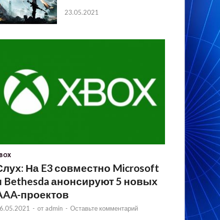
23.05.2021
BOX
Слух: На E3 совместно Microsoft
и Bethesda анонсируют 5 новых
AAA-проектов
6.05.2021
-
от
admin
-
Оставьте комментарий