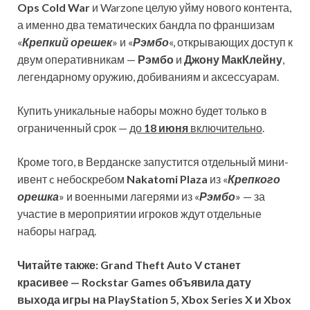
Ops Cold War
и Warzone целую уйму нового контента,
а именно два тематических бандла по франшизам
«
Крепкий орешек
» и «
Рэмбо
«, открывающих доступ к
двум оперативникам —
Рэмбо
и
Джону МакКлейну
,
легендарному оружию, добиваниям и аксессуарам.
Купить уникальные наборы можно будет только в
ограниченный срок —
до
18 июня
включительно
.
Кроме того, в Верданске запустится отдельный мини-
ивент c небоскребом
Nakatomi Plaza
из «
Крепкого
орешка
» и военными лагерями из «
Рэмбо
» — за
участие в мероприятии игроков ждут отдельные
наборы наград.
Читайте также: Grand Theft Auto V станет
красивее — Rockstar Games объявила дату
выхода игры на PlayStation 5, Xbox Series X и Xbox