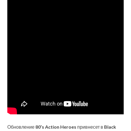
Обновление
80’s Action Heroes
привнесет в
Black