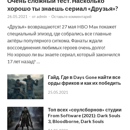
Очень сложный тест. Насколько
хорошо ты знаешь сериал «Друзья»?
26.05.2021
-
от
admin
-
Оставьте комментарий
«Друзья» возвращаются! 27 мая HBO Max покажет
специальный эпизод, где собрались все главные
актёры популярного ситкома. Фанаты ждали
воссоединения любимых героев очень долго!
Но хорошо ли вы знаете сериал, который закончился
17 лет назад? …
Гайд. Где в Days Gone найти все
орды фриков и как их победить
25.05.2021
Топ всех «соулсборнов» студии
From Software (2021): Dark Souls
3, Bloodborne, Dark Souls