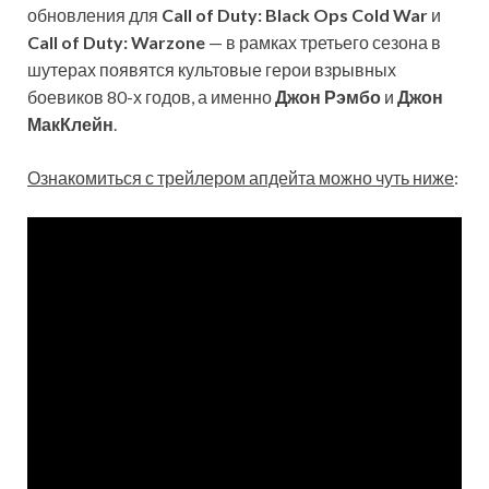
обновления для
Call of Duty: Black Ops Cold War
и
Call of Duty: Warzone
— в рамках третьего сезона в
шутерах появятся культовые герои взрывных
боевиков 80-х годов, а именно
Джон Рэмбо
и
Джон
МакКлейн
.
Ознакомиться с трейлером апдейта можно чуть ниже
: