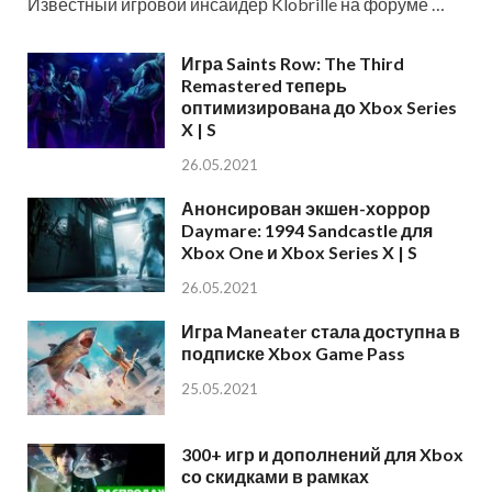
Известный игровой инсайдер Klobrille на форуме …
Игра Saints Row: The Third
Remastered теперь
оптимизирована до Xbox Series
X | S
26.05.2021
Анонсирован экшен-хоррор
Daymare: 1994 Sandcastle для
Xbox One и Xbox Series X | S
26.05.2021
Игра Maneater стала доступна в
подписке Xbox Game Pass
25.05.2021
300+ игр и дополнений для Xbox
со скидками в рамках