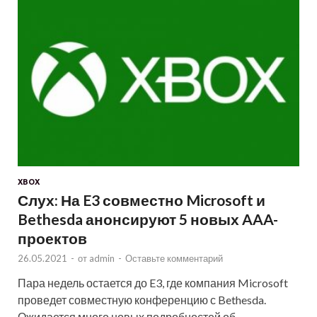
XBOX
Слух: На E3 совместно Microsoft и
Bethesda анонсируют 5 новых AAA-
проектов
26.05.2021
-
от
admin
-
Оставьте комментарий
Пара недель остается до E3, где компания Microsoft
проведет совместную конференцию с Bethesda.
Ожидается много новых подробностей об