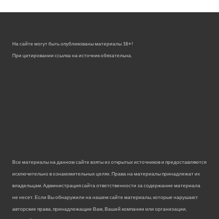
На сайте могут быть опубликованы материалы 18+!
При цитировании ссылка на источник обязательна.
Все материалы на данном сайте взяты из открытых источников и предоставляются
исключительно в ознакомительных целях. Права на материалы принадлежат их
владельцам. Администрация сайта ответственности за содержание материала
не несет. Если Вы обнаружили на нашем сайте материалы, которые нарушают
авторские права, принадлежащие Вам, Вашей компании или организации,