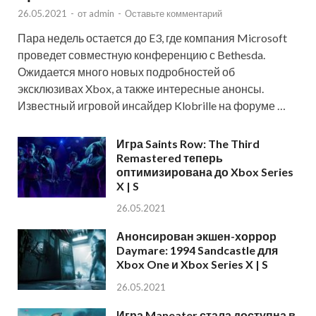
26.05.2021
-
от
admin
-
Оставьте комментарий
Пара недель остается до E3, где компания Microsoft
проведет совместную конференцию с Bethesda.
Ожидается много новых подробностей об
эксклюзивах Xbox, а также интересные анонсы.
Известный игровой инсайдер Klobrille на форуме …
Игра Saints Row: The Third
Remastered теперь
оптимизирована до Xbox Series
X | S
26.05.2021
Анонсирован экшен-хоррор
Daymare: 1994 Sandcastle для
Xbox One и Xbox Series X | S
26.05.2021
Игра Maneater стала доступна в